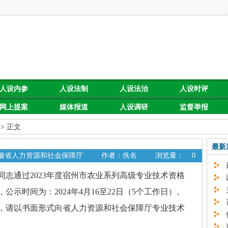
人设内参
人设法制
人设法治
人设时评
网上提案
媒体报道
人设调研
监督举报
> 正文
最新
安徽省人力资源和社会保障厅
作者：佚名
浏览量：
0
最
志通过2023年度宿州市农业系列高级专业技术资格
以
关
示时间为：2024年4月16至22日（5个工作日）。
百
，请以书面形式向省人力资源和社会保障厅专业技术
促
速