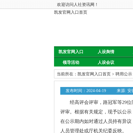
欢迎访问人社资讯网！
凯发官网入口首页
凯发官网入口
人设舆情
领导活动
人设会议
首页
当前所在：
凯发官网入口首页
>
聘用公示
发布时间：2024-04-19
来源: 
经高评会评审，路冠军等29位同
评审。根据有关规定，现予以公示，公
在公示期内如对通过人员持有异议
人员管理处或厅机关纪委反映。