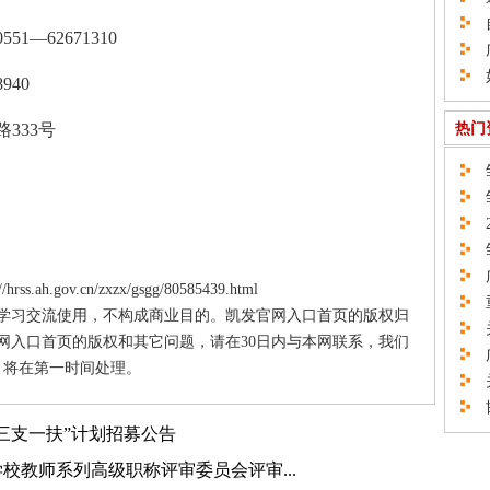
自
62671310
广
如
940
333号
热门
邹
邹
2
邹
广
ss.ah.gov.cn/zxzx/gsgg/80585439.html
重
供学习交流使用，不构成商业目的。凯发官网入口首页的版权归
关
网入口首页的版权和其它问题，请在30日内与本网联系，我们
广
将在第一时间处理。
关
邯
“三支一扶”计划招募公告
学校教师系列高级职称评审委员会评审...