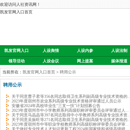
欢迎访问人社资讯网！
凯发官网入口首页
凯发官网入口
人设舆情
人设内参
人设法制
领导活动
人设会议
网上提案
媒体报道
首页
当前所在：
凯发官网入口首页
>
聘用公示
聘用公示
关于同意曹子君等356名同志取得卫生系列副高级专业技术资格的..
2023年度宿州市农业系列高级专业技术资格评审通过人员公示
安徽省2024年高校毕业生“三支一扶”计划招募公告
2023年度宿州市中小学教师系列高级职称评审委员会评审通过人...
关于同意马晶晶等397名同志取得中小学教师系列高级专业技术资..
关于同意吴振旺等271名同志取得卫生系列副高级专业技术资格的..
2023年度宿州市中等职业学校教师系列高级职称评审委员会评审...
关于做好专业技术人才知识更新工程2024年国家级和省级高级研...