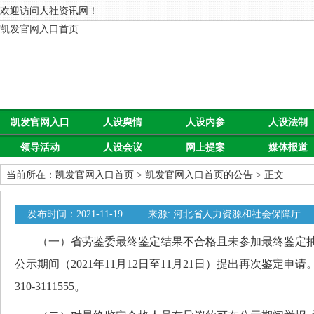
欢迎访问人社资讯网！
凯发官网入口首页
凯发官网入口
人设舆情
人设内参
人设法制
领导活动
人设会议
网上提案
媒体报道
首页
当前所在：
凯发官网入口首页
>
凯发官网入口首页的公告
> 正文
发布时间：2021-11-19
来源: 河北省人力资源和社会保障厅
（一）省劳鉴委最终鉴定结果不合格且未参加最终鉴定抽
公示期间（2021年11月12日至11月21日）提出再次鉴定申
310-3111555。