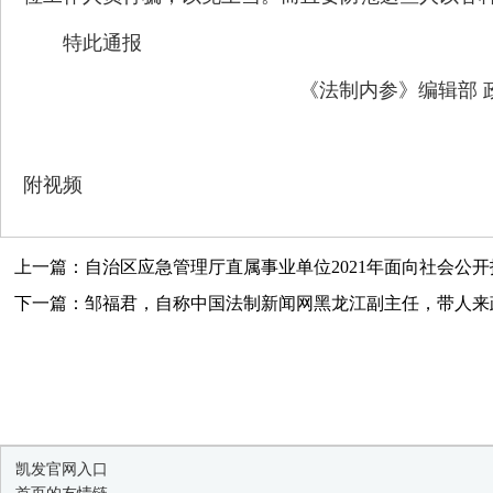
特此通报
《法制内参》编辑部 
附视频
上一篇：自治区应急管理厅直属事业单位2021年面向社会公开招
下一篇：邹福君，自称中国法制新闻网黑龙江副主任，带人来政讯
凯发官网入口