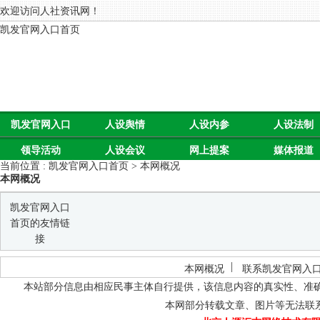
欢迎访问人社资讯网！
凯发官网入口首页
凯发官网入口
人设舆情
人设内参
人设法制
领导活动
人设会议
网上提案
媒体报道
首页
当前位置 :
凯发官网入口首页
>
本网概况
本网概况
凯发官网入口
首页的友情链
接
本网概况
联系凯发官网入
本站部分信息由相应民事主体自行提供，该信息内容的真实性、准
本网部分转载文章、图片等无法联