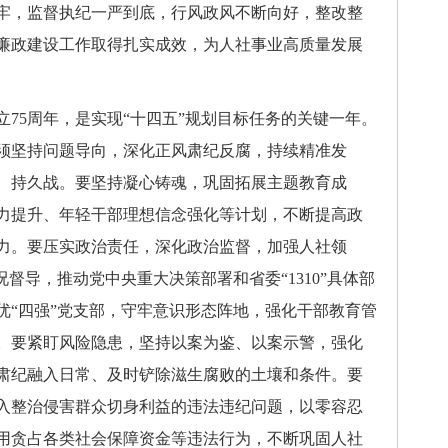
牢，监督执纪一严到底，行风政风不断向好，整改整
廉政建设工作取得扎实成效，为人社事业高质量发展
75周年，是实现“十四五”规划目标任务的关键一年。
须坚持问题导向，深化正风肃纪反腐，持续精准发
、持久战。要坚持凝心铸魂，巩固拓展主题教育成
力提升、年轻干部理想信念强化等计划，不断提高政
力。要压实政治责任，深化政治监督，加强人社领
况督导，推动党中央重大决策部署和省委“1310”具体部
优“四强”党支部，守牢意识形态阵地，强化干部教育管
。要紧盯风险隐患，坚持以案为鉴、以案示警，强化
肃纪融入日常、及时铲除滋生腐败的土壤和条件。要
入整治侵害群众切身利益的违法违纪问题，以零容忍
用贪占各类社会保障资金等违法行为，不断巩固人社