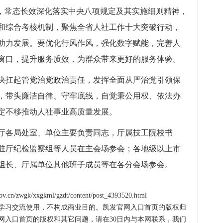
”，常态长效深化落实中央八项规定及其实施细则精神，
和综合考核机制，聚焦全省人社工作十大突破行动，
助力发展。要优化行风作风，强化数字赋能，完善人
窗口，提升服务质效，为群众带来更好的服务体验。
扛起管党治党政治责任，发挥全面从严治党引领保
，带头廉洁自律、守牢底线，自觉秉公用权、依法办
定不移推动人社事业高质量发展。
各局处室、单位主要负责同志，厅属技工院校书
驻厅纪检监察组等人员在主会场参会；各地级以上市
组长、厅属单位其他班子成员等在各分会场参会。
.cn/zwgk/xxgkml/gzdt/content/post_4393520.html
供学习交流使用，不构成商业目的。凯发官网入口首页的版权归
网入口首页的版权和其它问题，请在30日内与本网联系，我们