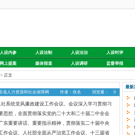
人设内参
人设法制
人设法治
人设时评
网上提案
媒体报道
人设调研
监督举报
> 正文
最新
广东省人力资源和社会保障网
作者：佚名
浏览量：
0
最
社系统党风廉政建设工作会议。会议深入学习贯彻习
以
关
要思想，全面贯彻落实党的二十大和二十届二中全会
百
广东重要讲话、重要指示精神，贯彻落实二十届中央
促
工作会议、人社部全面从严治党工作会议、十三届省
速