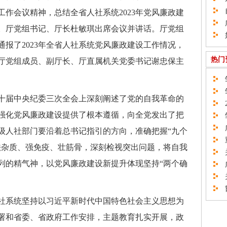
自
作会议精神，总结全省人社系统2023年党风廉政建
广
务。厅党组书记、厅长杜敏琪出席会议并讲话。厅党组
如
报了2023年全省人社系统党风廉政建设工作情况，
热门
厅党组成员、副厅长、厅直属机关党委书记谢忠保主
邹
邹
届中央纪委三次全会上深刻阐述了党的自我革命的
2
强化党风廉政建设提供了根本遵循，向全党发出了把
邹
广
级人社部门要沿着总书记指引的方向，准确把握“九个
重
祛杂质、强免疫、壮筋骨，深刻检视突出问题，将自我
关
列的精气神，以党风廉政建设新提升体现坚持“两个确
广
关
邯
系统坚持以习近平新时代中国特色社会主义思想为
署和省委、省政府工作安排，主题教育扎实开展，政