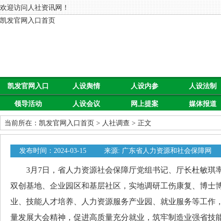
欢迎访问人社资讯网！
凯发官网入口首页
凯发官网入口
人设舆情
人设内参
人设法制
领导活动
人设会议
网上提案
媒体报道
首页
当前所在：
凯发官网入口首页
>
人社调查
> 正文
发布时间：2024-03-15
来源: 广东省人力资源和社会保障网
3月7日，省人力资源社会保障厅党组书记、厅长杜敏琪
双创基地、企业园区和基层社区，实地调研工伤康复、博士
业、技能人才培养、人力资源服务产业园、就业服务等工作
量发展大会精神，促进高质量充分就业，筑牢制造业强省技