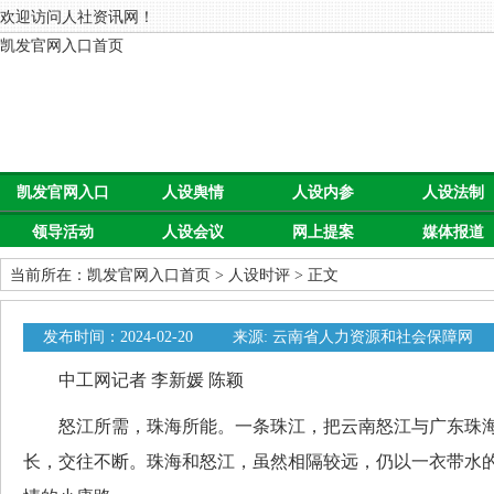
欢迎访问人社资讯网！
凯发官网入口首页
凯发官网入口
人设舆情
人设内参
人设法制
领导活动
人设会议
网上提案
媒体报道
首页
当前所在：
凯发官网入口首页
>
人设时评
> 正文
发布时间：2024-02-20
来源: 云南省人力资源和社会保障网
中工网记者 李新媛 陈颖
怒江所需，珠海所能。一条珠江，把云南怒江与广东珠海
长，交往不断。珠海和怒江，虽然相隔较远，仍以一衣带水