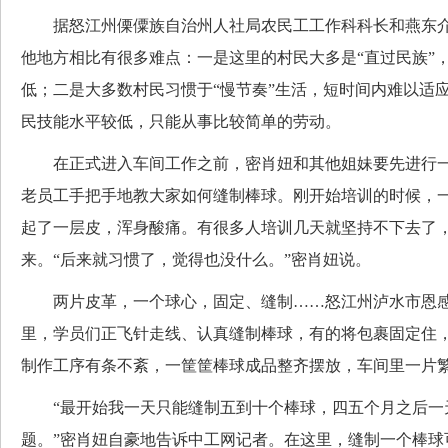
据怒江州傈僳族自治州人社局农民工工作科科长和燕东介
他地方相比有很多难点：一是这里的村民大多是“直过民族”
低；二是大多数村民习惯于“慢节奏”生活，短时间内难以适
民技能水平较低，只能从事比较简单的劳动。
在正式进入车间工作之前，密肖妞和其他姐妹要先进行一
老员工手把手地教大家如何缝制棒球。刚开始培训的时候，
起了一层皮，浑身酸痛。有很多人培训几天就坚持不下去了
来。“后来就习惯了，觉得也没什么。”密肖妞说。
两片皮革，一个球心，固定、缝制……怒江州泸水市恩感
里，学员们正飞针走线、认真缝制棒球，有的将包裹固定住
制作工序有条不紊，一筐筐棒球成品整齐摆放，车间里一片
“最开始我一天只能缝制五到十个棒球，四五个月之后一
题。”密肖妞自豪地告诉中工网记者。在这里，缝制一个棒球可