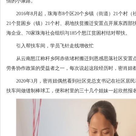
情的小康路。
2016年8月起，珠海市8个区20个乡镇（街道）21个村（
21个贫困乡（镇）21个村、易地扶贫搬迁安置点开展东西部扶
海企业、70家珠海社会组织与185个怒江贫困村结对帮扶。
引入帮扶车间，学员飞针走线增收忙
从云南怒江称杆乡阿赤依堵村搬迁到恩感思落社区安置点
劳务协作政策的受益者之一，每次说起这段经历时，密肖妞
2020年3月，密肖妞偶然看到社区党总支书记在社区居民
扶车间做缝制棒球工，便和村里的三十几个姐妹一起欣然报