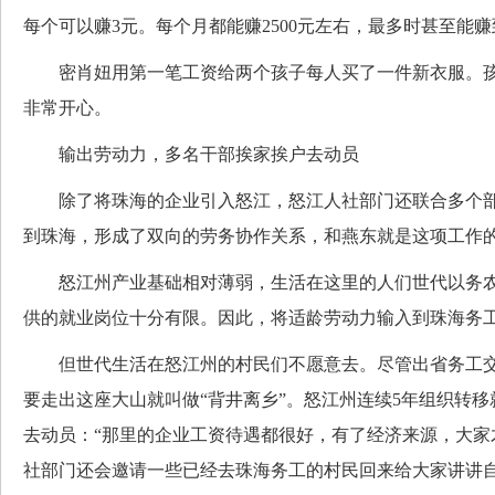
每个可以赚3元。每个月都能赚2500元左右，最多时甚至能赚到
密肖妞用第一笔工资给两个孩子每人买了一件新衣服。孩
非常开心。
输出劳动力，多名干部挨家挨户去动员
除了将珠海的企业引入怒江，怒江人社部门还联合多个部
到珠海，形成了双向的劳务协作关系，和燕东就是这项工作
怒江州产业基础相对薄弱，生活在这里的人们世代以务农
供的就业岗位十分有限。因此，将适龄劳动力输入到珠海务
但世代生活在怒江州的村民们不愿意去。尽管出省务工交
要走出这座大山就叫做“背井离乡”。怒江州连续5年组织转
去动员：“那里的企业工资待遇都很好，有了经济来源，大家
社部门还会邀请一些已经去珠海务工的村民回来给大家讲讲