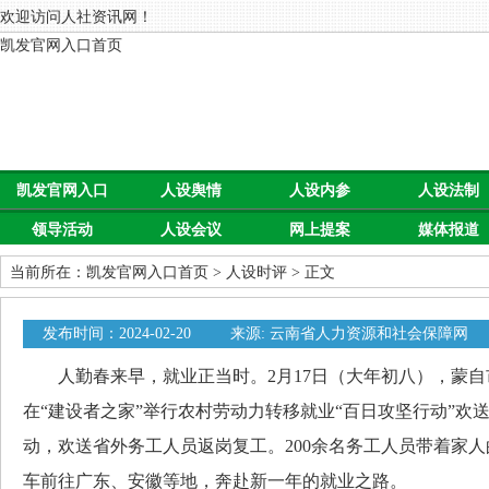
欢迎访问人社资讯网！
凯发官网入口首页
凯发官网入口
人设舆情
人设内参
人设法制
领导活动
人设会议
网上提案
媒体报道
首页
当前所在：
凯发官网入口首页
>
人设时评
> 正文
发布时间：2024-02-20
来源: 云南省人力资源和社会保障网
人勤春来早，就业正当时。2月17日（大年初八），蒙自
在“建设者之家”举行农村劳动力转移就业“百日攻坚行动”欢
动，欢送省外务工人员返岗复工。200余名务工人员带着家
车前往广东、安徽等地，奔赴新一年的就业之路。