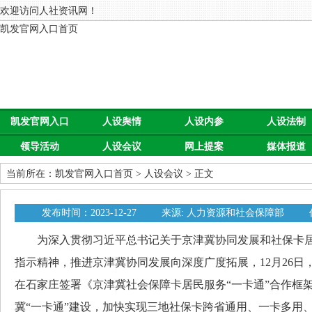
欢迎访问人社资讯网！
凯发官网入口首页
凯发官网入口
人设舆情
人设内参
人设法制
领导活动
人设会议
网上提案
媒体报道
首页
当前所在：
凯发官网入口首页
>
人设会议
> 正文
发布时间：2023-12-27
来源: 人力资源和社会保障部
为深入贯彻习近平总书记关于京津冀协同发展和社保卡居民
指示精神，推进京津冀协同发展向深度广度拓展，12月26日
在石家庄签署《京津冀社会保障卡居民服务“一卡通”合作框
冀“一卡通”建设，加快实现三地社保卡跨省通用、一卡多用