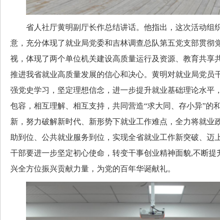
省人社厅黄明副厅长作总结讲话。他指出，这次活动组织
意，充分体现了就业局党委和吉林调查总队第五党支部贯彻
视，体现了两个单位机关建设高质量运行及资源、教育共享
推进我省就业高质量发展的信心和决心。黄明对就业局党员
强党史学习，坚定理想信念，进一步提升就业基础理论水平
包容，相互理解、相互支持，共同营造“求大同、存小异”的
新，努力破解新时代、新形势下就业工作难点，全力将就业
助到位、公共就业服务到位，实现全省就业工作新突破、迈
干部要进一步坚定初心使命，转变干事创业精神面貌,不断提
兴全方位振兴贡献力量，为党的百年华诞献礼。