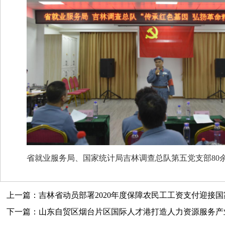
省就业服务局、国家统计局吉林调查总队第五党支部80
上一篇：吉林省动员部署2020年度保障农民工工资支付迎接国家
下一篇：山东自贸区烟台片区国际人才港打造人力资源服务产