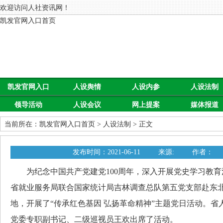
欢迎访问人社资讯网！
凯发官网入口首页
凯发官网入口
人设舆情
人设内参
人设法制
领导活动
人设会议
网上提案
媒体报道
首页
当前所在：
凯发官网入口首页
>
人设法制
> 正文
发布时间：2021-06-11
来源:
作者：
为纪念中国共产党建党100周年，深入开展党史学习教育活动
省就业服务局联合国家统计局吉林调查总队第五党支部赴东
地，开展了“传承红色基因 弘扬革命精神”主题党日活动。省
党委专职副书记、二级巡视员王欢出席了活动。