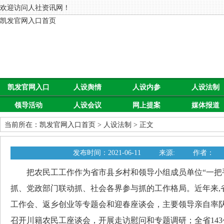
欢迎访问人社资讯网！
凯发官网入口首页
凯发官网入口
人设舆情
人设内参
人设法制
领导活动
人设会议
网上提案
媒体报道
首页
当前所在：
凯发官网入口首页
>
人设法制
> 正文
发布时间：2021-06-11
来源:
作者：
把农民工工作作为省市县乡村和领导小组成员单位“一把手
抓、党政部门联动抓、社会各界参与抓的工作格局。近年来,
工作会、返乡创业等专题会和迎春座谈会，主要领导亲自率
召开川籍农民工座谈会，开展走访慰问和专题调研；全省14