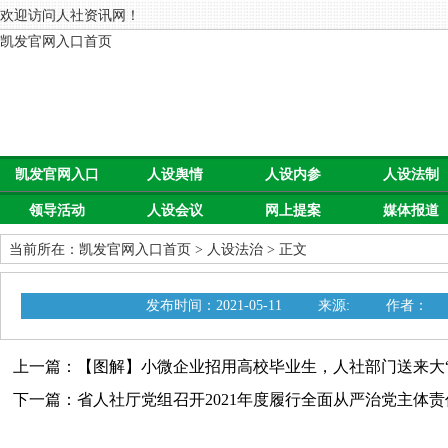
欢迎访问人社资讯网！
凯发官网入口首页
凯发官网入口
人设舆情
人设内参
人设法制
领导活动
人设会议
网上提案
媒体报道
首页
当前所在：
凯发官网入口首页
>
人设法治
> 正文
发布时间：2021-05-11
来源:
作者：
上一篇：【图解】小微企业招用高校毕业生，人社部门送来大“
下一篇：省人社厅党组召开2021年度履行全面从严治党主体