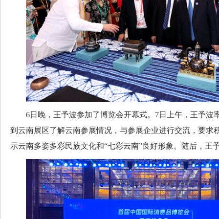
6日晚，王予波参加了博览会开幕式。7日上午，王予波
到云南展区了解云南参展情况，与参展企业进行交流，要求
示云南多姿多彩民族文化和“七彩云南”良好形象。随后，王