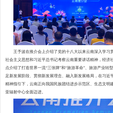
王予波在推介会上介绍了党的十八大以来云南深入学习贯
社会主义思想和习近平总书记考察云南重要讲话精神，经济
点介绍了打造世界一流“三张牌”和“旅游革命”、旅游产业转
足新发展阶段、贯彻新发展理念、融入新发展格局，在习近
精神指引下，云南正向我国民族团结进步示范区、生态文明
亚辐射中心全面迈进。