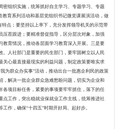
周密组织实施，统筹抓好自主学习、专题学习、专题
党性教育系列活动和基层党组织书记微党课展演活动，做
”有特点；要坚持以上率下，充分发挥领导机关的示范带
员压茬跟进；要精准督促指导，区分层次对象，加强
习教育情况，推动各层面学习教育深入开展。三是要
效。人社部门是重要的民生部门，要牢固树立以人民
最关心最直接最现实的利益问题，制定政策要唯实求
“我为群众办实事”活动，推动出台一批惠企利民的政策
招，解决一批企业群众急难愁盼问题，切实为企业和
年各项目标任务，紧要的事项要牢牢抓住，落下的任
重点工作，突出稳就业保就业工作主线，统筹推进社
等工作，确保“十四五”时期开好局、起好步。