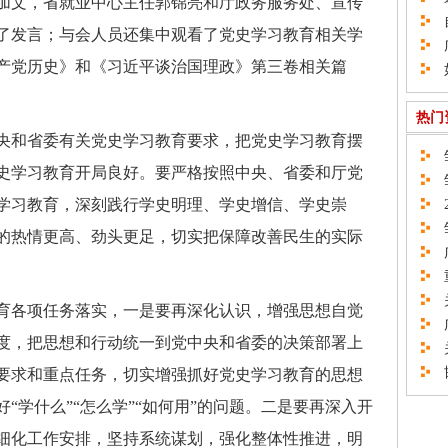
文，省就业中心主任郭锦亮和厅政务服务处、宣传
自
了发言；与会人员还集中观看了党史学习教育相关学
广
产党历史》和《习近平谈治国理政》第三卷相关篇
如
热门
和省委有关党史学习教育要求，把党史学习教育摆
邹
史学习教育开局良好。要严格按照中央、省委和厅党
邹
学习教育，深刻践行学史明理、学史增信、学史崇
2
邹
的热情更高、劲头更足，切实把保障改善民生的实际
广
重
关
各项任务落实，一是要再深化认识，增强思想自觉
广
度，把思想和行动统一到党中央和省委的决策部署上
关
邯
要求和重点任务，切实增强抓好党史学习教育的思想
“学什么”“怎么学”“如何用”的问题。二是要再深入开
细化工作安排，坚持系统谋划，强化整体性推进，明