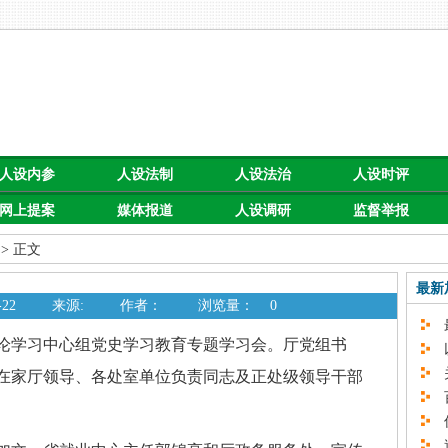
人设内参
人设法制
人设法治
人设时评
网上提案
媒体报道
人设调研
监督举报
> 正文
最新
22
来源:
作者：
浏览量：
0
最
论学习中心组党史学习教育专题学习会。厅党组书
以
关
在家厅领导、各处室单位负责同志及正处级领导干部
百
促
速