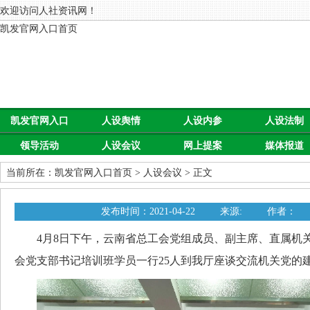
欢迎访问人社资讯网！
凯发官网入口首页
凯发官网入口
人设舆情
人设内参
人设法制
领导活动
人设会议
网上提案
媒体报道
首页
当前所在：
凯发官网入口首页
>
人设会议
> 正文
发布时间：2021-04-22
来源:
作者：
4月8日下午，云南省总工会党组成员、副主席、直属机
会党支部书记培训班学员一行25人到我厅座谈交流机关党的