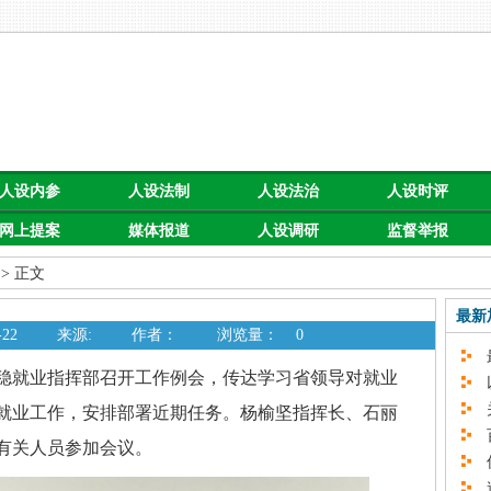
人设内参
人设法制
人设法治
人设时评
网上提案
媒体报道
人设调研
监督举报
> 正文
最新
22
来源:
作者：
浏览量：
0
最
稳就业指挥部召开工作例会，传达学习省领导对就业
以
关
就业工作，安排部署近期任务。杨榆坚指挥长、石丽
百
有关人员参加会议。
促
速