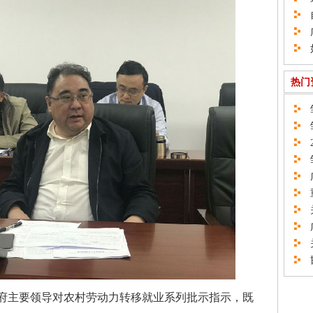
自
广
如
热门
邹
邹
2
邹
广
重
关
广
关
邯
主要领导对农村劳动力转移就业系列批示指示，既