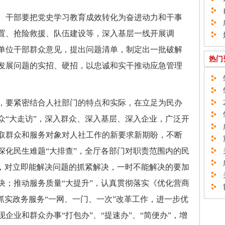
自
干部要把党史学习教育成效转化为奋进动力和干事
广
置、抢险救援、队伍建设等，深入基层一线开展调
如
单位干部群众意见，提出问题清单，制定出一批破解
热门
发展问题的实招、硬招，以忠诚和实干推动应急管理
邹
邹
要紧密结合人社部门的特点和实际，在立足为民办
2
邹
众“大走访”，深入群众、深入基层、深入企业，广泛开
广
取群众和服务对象对人社工作的新要求新期盼，不断
重
深化民生难题“大排查”，全厅各部门对职责范围内的民
关
广
”，对立即能解决问题的抓紧解决，一时不能解决的要加
关
决；推动服务质量“大提升”，认真贯彻落实《优化营商
邯
抓实政务服务“一网、一门、一次”改革工作，进一步优
企业和群众办事“打包办”、“提速办”、“简便办”，增