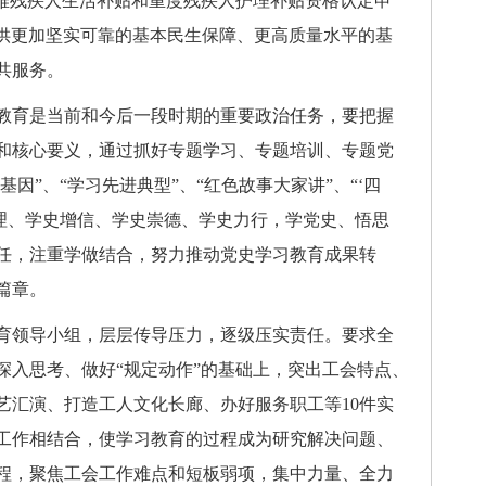
困难残疾人生活补贴和重度残疾人护理补贴资格认定申
提供更加坚实可靠的基本民生保障、更高质量水平的基
共服务。
育是当前和今后一段时期的重要政治任务，要把握
和核心要义，通过抓好专题学习、专题培训、专题党
基因”、“学习先进典型”、“红色故事大家讲”、“‘四
明理、学史增信、学史崇德、学史力行，学党史、悟思
任，注重学做结合，努力推动党史学习教育成果转
篇章。
领导小组，层层传导压力，逐级压实责任。要求全
深入思考、做好“规定动作”的基础上，突出工会特点、
艺汇演、打造工人文化长廊、办好服务职工等10件实
工作相结合，使学习教育的过程成为研究解决问题、
程，聚焦工会工作难点和短板弱项，集中力量、全力