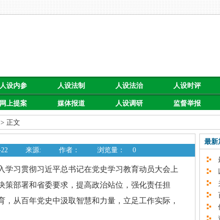
人设内参
人设法制
人设法治
人设时评
网上提案
媒体报道
人设调研
监督举报
> 正文
最新
22
来源:
作者：
浏览量：
0
最
学习贯彻习近平总书记在党史学习教育动员大会上
以
关
决策部署和省委要求，提高政治站位，强化责任担
百
育，从百年党史中汲取智慧和力量，立足工作实际，
促
速