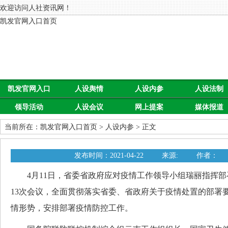
欢迎访问人社资讯网！
凯发官网入口首页
凯发官网入口
人设舆情
人设内参
人设法制
领导活动
人设会议
网上提案
媒体报道
首页
当前所在：
凯发官网入口首页
>
人设内参
> 正文
发布时间：2021-04-22
来源:
作者：
4月11日，省委省政府应对疫情工作领导小组瑞丽指挥部
13次会议，全面贯彻落实省委、省政府关于疫情处置的部署
情形势，安排部署疫情防控工作。