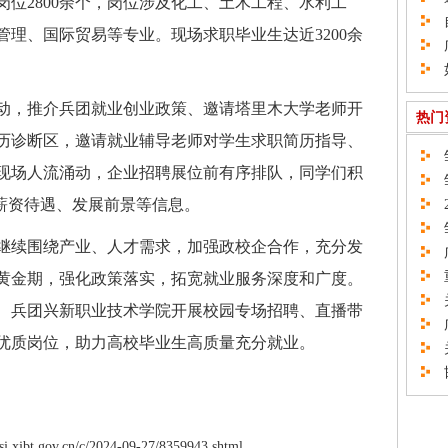
位2800余个，岗位涉及化工、土木工程、水利工
自
理、国际贸易等专业。现场求职毕业生达近3200余
广
如
，推介兵团就业创业政策、邀请塔里木大学老师开
热门
历诊断区，邀请就业辅导老师对学生求职简历指导、
邹
现场人流涌动，企业招聘展位前有序排队，同学们积
邹
业薪资待遇、发展前景等信息。
2
邹
续围绕产业、人才需求，加强政校企合作，充分发
广
重
黄金期，强化政策落实，拓宽就业服务深度和广度。
关
、兵团兴新职业技术学院开展校园专场招聘、直播带
广
优质岗位，助力高校毕业生高质量充分就业。
关
邯
xjbt.gov.cn/c/2024-09-27/8359943.shtml