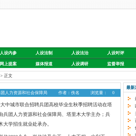
人设内参
人设法制
人设法治
人设时评
网上提案
媒体报道
人设调研
监督举报
> 正文
最新
 兵团人力资源和社会保障局
作者：佚名
浏览量：
0
最
4年大中城市联合招聘兵团高校毕业生秋季招聘活动在塔
以
关
由兵团人力资源和社会保障局、塔里木大学主办；兵
百
木大学招生就业处承办。
促
速