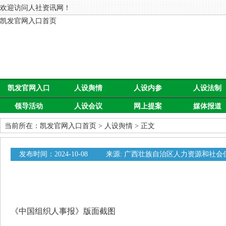
欢迎访问人社资讯网！
凯发官网入口首页
凯发官网入口
人设舆情
人设内参
人设法制
领导活动
人设会议
网上提案
媒体报道
首页
当前所在：
凯发官网入口首页
>
人设舆情
> 正文
发布时间：2024-10-08
来源: 广西壮族自治区人力资源和社会
0
《中国组织人事报》版面截图