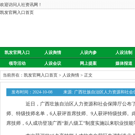
欢迎访问人社资讯网！
凯发官网入口首页
凯发官网入口
人设舆情
人设内参
人设法制
领导活动
人设会议
网上提案
媒体报道
首页
当前所在：
凯发官网入口首页
>
人设舆情
> 正文
发布时间：2024-10-08
来源: 广西壮族自治区人力资源和社会
0
近日，广西壮族自治区人力资源和社会保障厅公布了20
师、特级技师名单，6人获评首席技师、9人获评特级技师。
席技师，6人成功登顶广西“新八级工”制度实施以来职业技