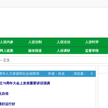
人设内参
人设法制
人设法治
人设时评
网上提案
媒体报道
人设调研
监督举报
> 正文
天津市人力资源和社会保障局
作者：佚名
浏览量：
0
立70周年大会上发表重要讲话强调
化自信
善好运行好