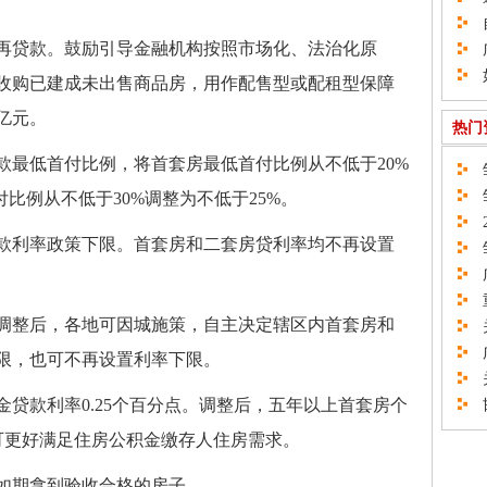
自
再贷款。鼓励引导金融机构按照市场化、法治化原
广
如
收购已建成未出售商品房，用作配售型或配租型保障
亿元。
热门
最低首付比例，将首套房最低首付比例从不低于20%
邹
邹
付比例从不低于30%调整为不低于25%。
2
利率政策下限。首套房和二套房贷利率均不再设置
邹
广
重
整后，各地可因城施策，自主决定辖区内首套房和
关
广
限，也可不再设置利率下限。
关
款利率0.25个百分点。调整后，五年以上首套房个
邯
，可更好满足住房公积金缴存人住房需求。
期拿到验收合格的房子