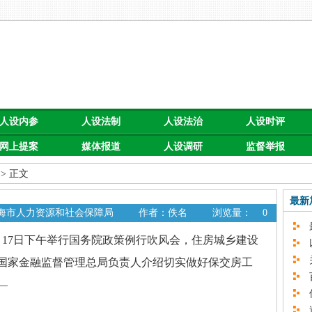
人设内参
人设法制
人设法治
人设时评
网上提案
媒体报道
人设调研
监督举报
> 正文
最新
上海市人力资源和社会保障局
作者：佚名
浏览量：
0
最
月17日下午举行国务院政策例行吹风会，住房城乡建设
以
关
国家金融监督管理总局负责人介绍切实做好保交房工
百
—
促
速