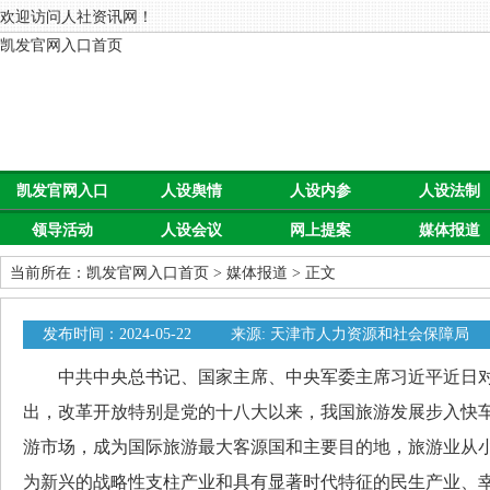
欢迎访问人社资讯网！
凯发官网入口首页
凯发官网入口
人设舆情
人设内参
人设法制
领导活动
人设会议
网上提案
媒体报道
首页
当前所在：
凯发官网入口首页
>
媒体报道
> 正文
发布时间：2024-05-22
来源: 天津市人力资源和社会保障局
中共中央总书记、国家主席、中央军委主席习近平近日对
出，改革开放特别是党的十八大以来，我国旅游发展步入快
游市场，成为国际旅游最大客源国和主要目的地，旅游业从
为新兴的战略性支柱产业和具有显著时代特征的民生产业、