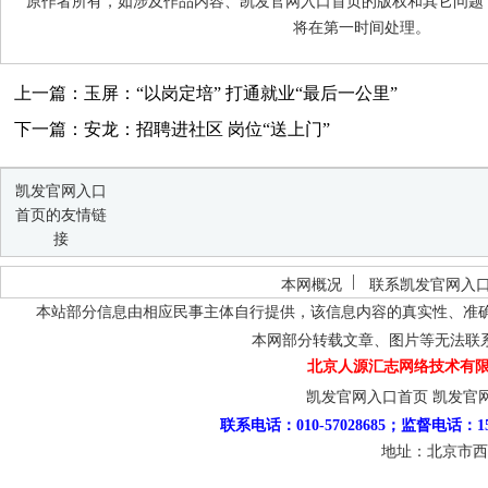
原作者所有，如涉及作品内容、凯发官网入口首页的版权和其它问题
将在第一时间处理。
上一篇：玉屏：“以岗定培” 打通就业“最后一公里”
下一篇：安龙：招聘进社区 岗位“送上门”
凯发官网入口
首页的友情链
接
本网概况
联系凯发官网入
本站部分信息由相应民事主体自行提供，该信息内容的真实性、准
本网部分转载文章、图片等无法联
北京人源汇志网络技术有限
凯发官网入口首页
凯发官
联系电话：010-57028685；监督电话：15
地址：北京市西