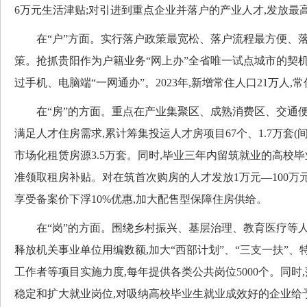
6万元生活津贴;对引进到重点企业并落户的产业人才,发放最
在“户”方面。实行落户政策最宽松、落户流程最方便、落
策。抢抓贵阳作为户籍业务“网上办”全省唯一试点城市的契机
过手机、电脑端“一网通办”。2023年,新增常住人口21万人,
在“房”的方面。重点在产业集聚区、成熟消费区、交通便
满足人才住房需求,累计筹集投运人才房项目67个、1.7万套(间)
市场化租赁房源3.5万套。同时,毕业三年内留筑就业的高校毕业
准领取租房补贴。对在筑首次购房的人才发放1万元—100万
享受备案价下浮10%优惠,加大配售型保障住房供给。
在“岗”的方面。围绕乡村振兴、基层治理、教育医疗等人
释放机关事业单位用编数额,加大“西部计划”、“三支一扶”
工作者等项目实施力度,每年提供各类公共岗位5000个。同时
稳定和扩大就业岗位,对吸纳高校毕业生就业成效好的企业给予