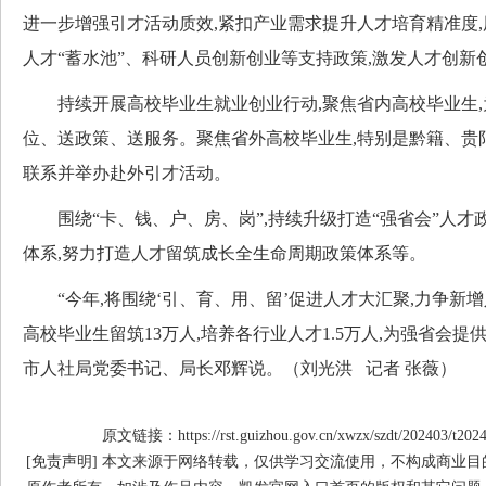
进一步增强引才活动质效,紧扣产业需求提升人才培育精准度
人才“蓄水池”、科研人员创新创业等支持政策,激发人才创新
持续开展高校毕业生就业创业行动,聚焦省内高校毕业生,为
位、送政策、送服务。聚焦省外高校毕业生,特别是黔籍、贵
联系并举办赴外引才活动。
围绕“卡、钱、户、房、岗”,持续升级打造“强省会”人才政
体系,努力打造人才留筑成长全生命周期政策体系等。
“今年,将围绕‘引、育、用、留’促进人才大汇聚,力争新增
高校毕业生留筑13万人,培养各行业人才1.5万人,为强省会提
市人社局党委书记、局长邓辉说。（刘光洪 记者 张薇）
原文链接：https://rst.guizhou.gov.cn/xwzx/szdt/202403/t202
[免责声明] 本文来源于网络转载，仅供学习交流使用，不构成商业