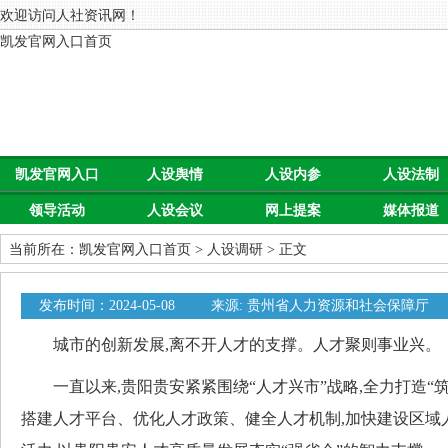
欢迎访问人社资讯网！
凯发官网入口首页
凯发官网入口
人设舆情
人设内参
人设法制
领导活动
人设会议
网上提案
媒体报道
首页
当前所在：
凯发官网入口首页
>
人设调研
> 正文
发布时间：2024-05-08
来源: 贵州省人力资源和社会保障厅
城市的创新发展,离不开人才的支撑。人才聚则事业兴。
一直以来,贵阳贵安紧紧围绕“人才兴市”战略,全力打造“
搭建人才平台、优化人才政策、健全人才机制,加快建设区域