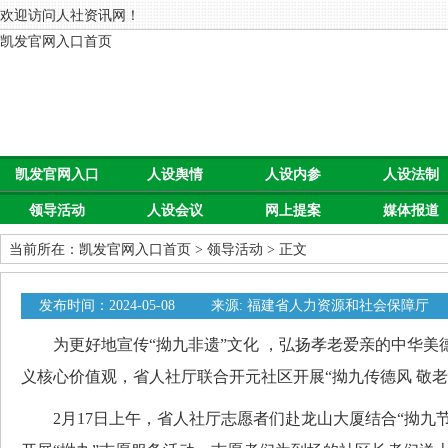
欢迎访问人社资讯网！
凯发官网入口首页
凯发官网入口
人设舆情
人设内参
人设法制
领导活动
人设会议
网上提案
媒体报道
首页
当前所在：
凯发官网入口首页
>
领导活动
> 正文
发布时间：2024-05-08
来源: 福建省人力资源和社会保障厅
为更好地宣传“拗九非遗”文化 ，弘扬孝老爱亲的中华美
义核心价值观，省人社厅联合开元社区开展“拗九传德风 敬老
2月17日上午，省人社厅志愿者们赴龙山大厦结合“拗九节