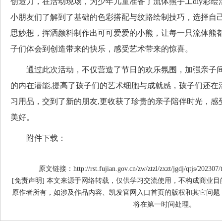
创造力，在活动现场，为少年儿童准备了流体熊手工diy彩
小朋友们了解到了基础的色彩搭配与纹路绘制技巧，选择自
思妙想，挥洒颜料制作出可可爱爱的小熊，让每一只流体熊
子们体会到创造带来的快乐，感受艺术带来的惊喜。
通过此次活动，不仅营造了节日的欢乐氛围，加强亲子间
的内在潜能,提高了孩子们的艺术细胞与成就感，孩子们还在
习用品，交到了新的朋友,更收获了珍贵的亲子陪伴时光，感
美好。
附件下载：
原文链接：http://rst.fujian.gov.cn/zw/ztzl/zxzt/jgdj/qtjs/20230
[免责声明] 本文来源于网络转载，仅供学习交流使用，不构成商业
原作者所有，如涉及作品内容、凯发官网入口首页的版权和其它问题
将在第一时间处理。