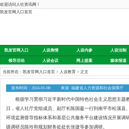
欢迎访问人社资讯网！
凯发官网入口首页
凯发官网入口
人设舆情
人设内参
人设法制
领导活动
人设会议
网上提案
媒体报道
首页
当前所在：
凯发官网入口首页
>
人设教育
> 正文
发布时间：2024-05-08
来源: 福建省人力资源和社会保障厅
根据学习贯彻习近平新时代中国特色社会主义思想主题教育工
日，省人社厅党组成员、副厅长陈国銮一行到南平市松溪县
环境监测督导指标体系和基层公共服务平台建设情况开展调
级调研员陈玲和规划财务处处长张捷等参加调研。