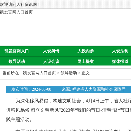
欢迎访问人社资讯网！
凯发官网入口首页
凯发官网入口
人设舆情
人设内参
人设法制
领导活动
人设会议
网上提案
媒体报道
首页
当前所在：
凯发官网入口首页
>
领导活动
> 正文
发布时间：2024-05-08
来源: 福建省人力资源和社会保障厅
为深化移风易俗，构建文明社会，4月4日上午，省人社厅
进移风易俗 树立文明新风”2023年“我们的节日•清明”暨“节
践主题活动。