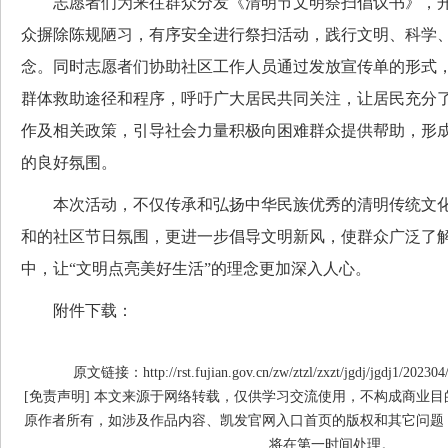
志愿者们为来往群众分发《清明节文明祭扫倡议书》，开
众摒除陈规陋习，有序安全进行祭扫活动，践行文明、科学
念。同时志愿者们协助社区工作人员通过发放宣传单的形式
群体救助途径和程序，呼吁广大居民共同关注，让居民充分
作及相关政策，引导社会力量积极向困难群众提供帮助，形
的良好氛围。
本次活动，不仅传承和弘扬中华民族优秀的清明传统文化
和的社区节日氛围，更进一步倡导文明新风，使群众广泛了
中，让“文明点亮美好生活”的理念更加深入人心。
附件下载：
原文链接：http://rst.fujian.gov.cn/zw/ztzl/zxzt/jgdj/jgdj1/20230
[免责声明] 本文来源于网络转载，仅供学习交流使用，不构成商业
原作者所有，如涉及作品内容、凯发官网入口首页的版权和其它问题
将在第一时间处理。