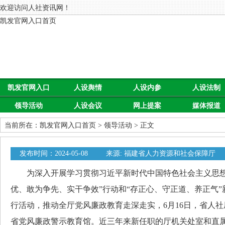
欢迎访问人社资讯网！
凯发官网入口首页
凯发官网入口
人设舆情
人设内参
人设法制
领导活动
人设会议
网上提案
媒体报道
首页
当前所在：
凯发官网入口首页
>
领导活动
> 正文
发布时间：2024-05-08
来源: 福建省人力资源和社会保障厅
为深入开展学习贯彻习近平新时代中国特色社会主义思想
优、敢为争先、实干争效”行动和“存正心、守正道、养正气”
行活动，推动全厅党风廉政教育走深走实，6月16日，省人
省党风廉政警示教育馆。近三年来新任职的厅机关处室和直