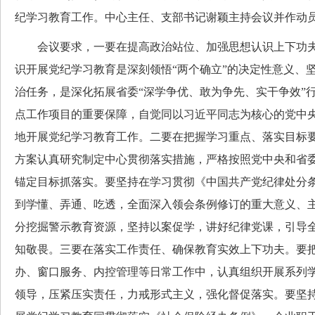
纪学习教育工作。中心主任、支部书记谢颖主持会议并作动
会议要求，一要在提高政治站位、加强思想认识上下功夫
识开展党纪学习教育是深刻领悟“两个确立”的决定性意义、坚
治任务，是深化拓展省委“深学争优、敢为争先、实干争效”行动
点工作项目的重要保障，自觉同以习近平同志为核心的党中
地开展党纪学习教育工作。二要在把握学习重点、落实目标
方案认真研究制定中心贯彻落实措施，严格按照党中央和省
锚定目标抓落实。要坚持在学习贯彻《中国共产党纪律处分
到学懂、弄通、吃透，全面深入领会条例修订的重大意义、
分挖掘警示教育资源，坚持以案促学，讲好纪律党课，引导
知敬畏。三要在落实工作责任、确保教育实效上下功夫。要
办、窗口服务、内控管理等日常工作中，认真组织开展系列
领导，压紧压实责任，力戒形式主义，强化督促落实。要坚