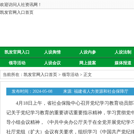
欢迎访问人社资讯网！
凯发官网入口首页
凯发官网入口
人设舆情
人设内参
人设法制
领导活动
人设会议
网上提案
媒体报道
首页
当前所在：
凯发官网入口首页
>
领导活动
> 正文
发布时间：2024-05-08
来源: 福建省人力资源和社会保障厅
4月18日上午，省社会保险中心召开党纪学习教育动员部
记关于党纪学习教育的重要讲话重要指示精神，学习贯彻党
导小组会议精神，《中共中央办公厅关于在全党开展党纪学
社厅党组（扩大）会议有关要求，组织学习《中国共产党纪