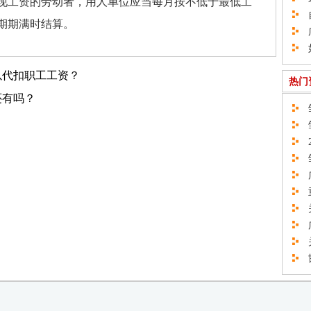
工资的劳动者，用人单位应当每月按不低于最低工
自
期期满时结算。
广
如
以代扣职工工资？
热门
还有吗？
邹
邹
2
邹
广
重
关
广
关
邯