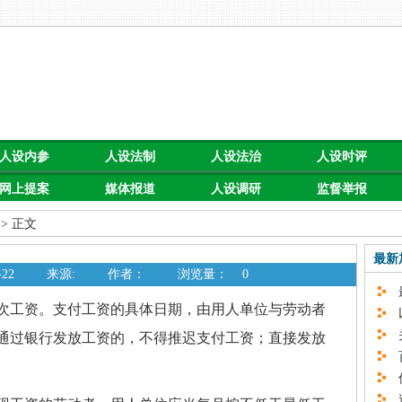
人设内参
人设法制
人设法治
人设时评
网上提案
媒体报道
人设调研
监督举报
> 正文
最新
22
来源:
作者：
浏览量：
0
最
工资。支付工资的具体日期，由用人单位与劳动者
以
关
通过银行发放工资的，不得推迟支付工资；直接发放
百
促
速