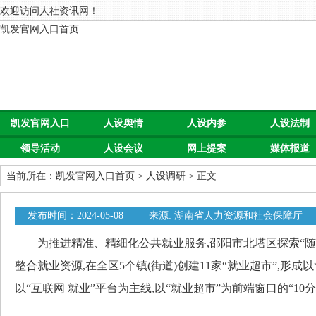
欢迎访问人社资讯网！
凯发官网入口首页
凯发官网入口
人设舆情
人设内参
人设法制
领导活动
人设会议
网上提案
媒体报道
首页
当前所在：
凯发官网入口首页
>
人设调研
> 正文
发布时间：2024-05-08
来源: 湖南省人力资源和社会保障厅
为推进精准、精细化公共就业服务,邵阳市北塔区探索“随时
整合就业资源,在全区5个镇(街道)创建11家“就业超市”,形成以
以“互联网 就业”平台为主线,以“就业超市”为前端窗口的“10