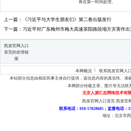
将在第一时间处理。
上一篇：《习近平与大学生朋友们》第二卷出版发行
下一篇：习近平对广东梅州市梅大高速茶阳路段塌方灾害作出
凯发官网入口
首页的友情链
接
本网概况
联系凯发官网入
本站部分信息由相应民事主体自行提供，该信息内容的真实性、准
本网部分转载文章、图片等无法联
北京人源汇志网络技术有限
凯发官网入口首页
凯发官
联系电话：010-57028685；监督电话：15
地址：北京市西