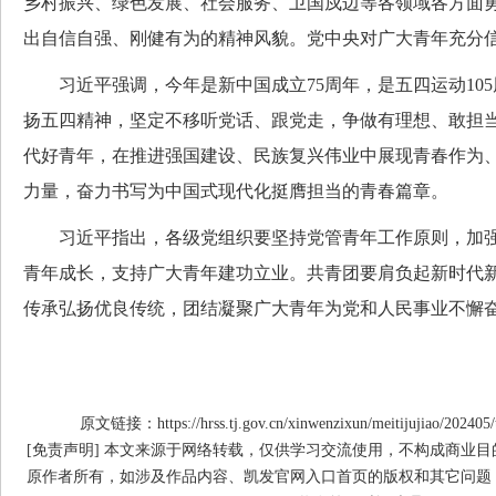
乡村振兴、绿色发展、社会服务、卫国戍边等各领域各方面
出自信自强、刚健有为的精神风貌。党中央对广大青年充分
习近平强调，今年是新中国成立75周年，是五四运动105
扬五四精神，坚定不移听党话、跟党走，争做有理想、敢担
代好青年，在推进强国建设、民族复兴伟业中展现青春作为
力量，奋力书写为中国式现代化挺膺担当的青春篇章。
习近平指出，各级党组织要坚持党管青年工作原则，加强
青年成长，支持广大青年建功立业。共青团要肩负起新时代
传承弘扬优良传统，团结凝聚广大青年为党和人民事业不懈
原文链接：https://hrss.tj.gov.cn/xinwenzixun/meitijujiao/202405
[免责声明] 本文来源于网络转载，仅供学习交流使用，不构成商业
原作者所有，如涉及作品内容、凯发官网入口首页的版权和其它问题