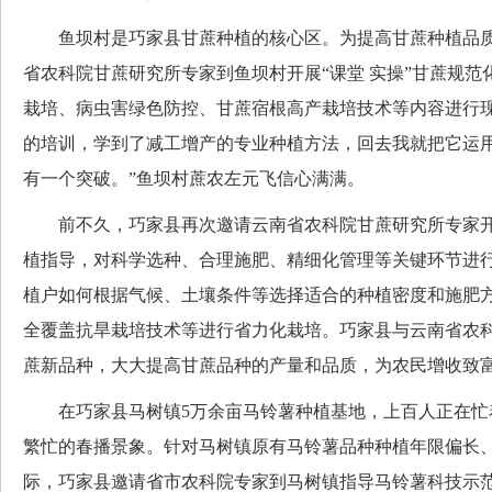
鱼坝村是巧家县甘蔗种植的核心区。为提高甘蔗种植品质
省农科院甘蔗研究所专家到鱼坝村开展“课堂 实操”甘蔗规范
栽培、病虫害绿色防控、甘蔗宿根高产栽培技术等内容进行现
的培训，学到了减工增产的专业种植方法，回去我就把它运
有一个突破。”鱼坝村蔗农左元飞信心满满。
前不久，巧家县再次邀请云南省农科院甘蔗研究所专家开
植指导，对科学选种、合理施肥、精细化管理等关键环节进
植户如何根据气候、土壤条件等选择适合的种植密度和施肥
全覆盖抗旱栽培技术等进行省力化栽培。巧家县与云南省农科
蔗新品种，大大提高甘蔗品种的产量和品质，为农民增收致
在巧家县马树镇5万余亩马铃薯种植基地，上百人正在忙
繁忙的春播景象。针对马树镇原有马铃薯品种种植年限偏长
际，巧家县邀请省市农科院专家到马树镇指导马铃薯科技示