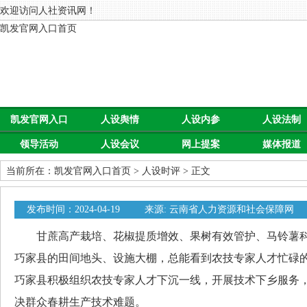
欢迎访问人社资讯网！
凯发官网入口首页
凯发官网入口
人设舆情
人设内参
人设法制
领导活动
人设会议
网上提案
媒体报道
首页
当前所在：
凯发官网入口首页
>
人设时评
> 正文
发布时间：2024-04-19
来源: 云南省人力资源和社会保障网
甘蔗高产栽培、花椒提质增效、果树有效管护、马铃薯科
巧家县的田间地头、设施大棚，总能看到农技专家人才忙碌
巧家县积极组织农技专家人才下沉一线，开展技术下乡服务，
决群众春耕生产技术难题。