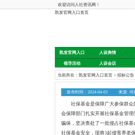
欢迎访问人社资讯网！
凯发官网入口首页
凯发官网入口
人设舆情
领导活动
人设会议
首页
当前所在：
凯发官网入口首页
>
招标公告
发布时间：2024-04-03
来源: 
社保基金是保障广大参保群众的“
会保障部门扎实开展社保基金管理
骗保，坚决查处了一批侵占社保基
社保基金安全，现将3起侵害养老