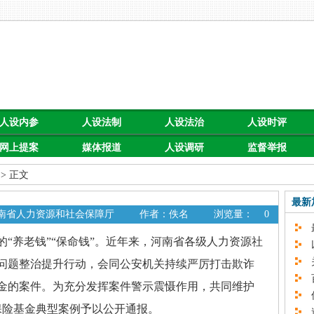
人设内参
人设法制
人设法治
人设时评
网上提案
媒体报道
人设调研
监督举报
> 正文
最新
河南省人力资源和社会保障厅
作者：佚名
浏览量：
0
最
养老钱”“保命钱”。近年来，河南省各级人力资源社
以
关
问题整治提升行动，会同公安机关持续严厉打击欺诈
百
金的案件。为充分发挥案件警示震慑作用，共同维护
促
保险基金典型案例予以公开通报。
速