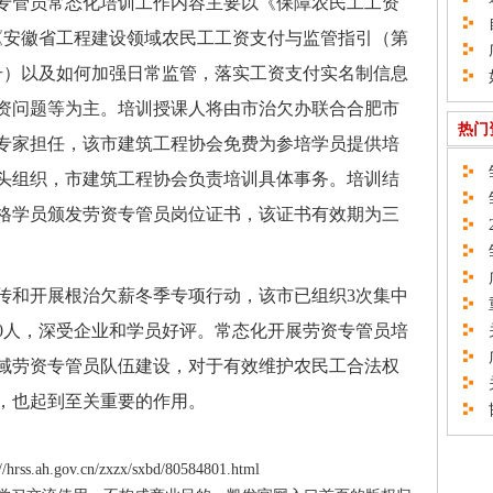
管员常态化培训工作内容主要以《保障农民工工资
自
）《安徽省工程建设领域农民工工资支付与监管指引（第
广
30号）以及如何加强日常监管，落实工资支付实名制信息
如
资问题等为主。培训授课人将由市治欠办联合合肥市
热门
专家担任，该市建筑工程协会免费为参培学员提供培
邹
头组织，市建筑工程协会负责培训具体事务。培训结
邹
格学员颁发劳资专管员岗位证书，该证书有效期为三
2
邹
广
和开展根治欠薪冬季专项行动，该市已组织3次集中
重
00人，深受企业和学员好评。常态化开展劳资专管员培
关
广
域劳资专管员队伍建设，对于有效维护农民工合法权
关
，也起到至关重要的作用。
邯
ss.ah.gov.cn/zxzx/sxbd/80584801.html