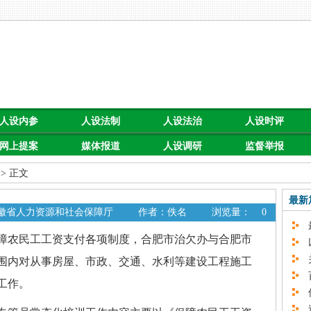
人设内参
人设法制
人设法治
人设时评
网上提案
媒体报道
人设调研
监督举报
> 正文
最新
安徽省人力资源和社会保障厅
作者：佚名
浏览量：
0
最
农民工工资支付各项制度，合肥市治欠办与合肥市
以
关
围内对从事房屋、市政、交通、水利等建设工程施工
百
工作。
促
速