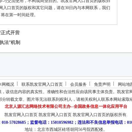
供学习交流使用，不构成商业目的。凯发官网入口首页的版权归
网入口首页的版权和其它问题，请在30日内与本网联系，我们
将在第一时间处理。
营正式开营
执法”机制
本网概况
联系凯发官网入口首页
会员服务
免责声明
网站地
供，该信息内容的真实性、准确性和合法性应由该民事主体负责。
凯发官
部分转载文章、图片等无法联系到权利人，请相关权利人联系本网站索取
北京人源汇志网络技术有限公司主办--全国政务信息一体化应用平台
凯发官网入口首页
凯发官网入口首页
凯发官网入口首页的版权所有.
10-57028685；监督电话：15010596982；违法和不良信息举报电话：010-5
地址：北京市西城区砖塔胡同56号院西配楼。