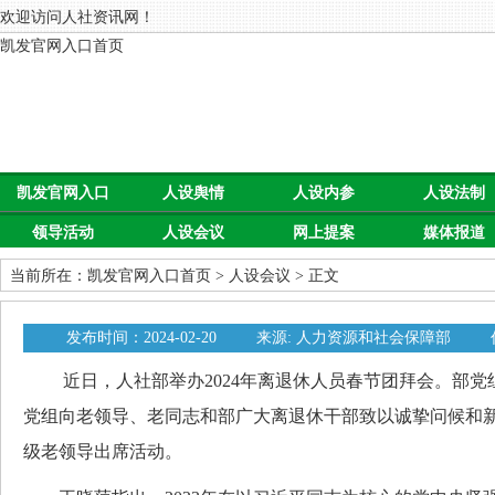
欢迎访问人社资讯网！
凯发官网入口首页
凯发官网入口
人设舆情
人设内参
人设法制
领导活动
人设会议
网上提案
媒体报道
首页
当前所在：
凯发官网入口首页
>
人设会议
> 正文
发布时间：2024-02-20
来源: 人力资源和社会保障部
近日，人社部举办2024年离退休人员春节团拜会。部党
党组向老领导、老同志和部广大离退休干部致以诚挚问候和
级老领导出席活动。