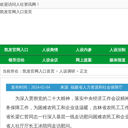
欢迎访问人社资讯网！
凯发官网入口首页
凯发官网入口
人设舆情
人设内参
人设法制
领导活动
人设会议
网上提案
媒体报道
首页
当前所在：
凯发官网入口首页
>
人设调研
> 正文
发布时间：2024-02-04
来源: 福建省人力资源和社会保障厅
为深入贯彻党的二十大精神，落实中央经济工作会议精神
务保障工作，为困难农民工和企业送温暖，吉林省农民工工
省长梁仁哲同志一行深入基层一线走访慰问困难农民工和企
省人社厅厅长王冰陪同走访慰问。