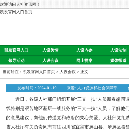
欢迎访问人社资讯网！
凯发官网入口首页
凯发官网入口
人设舆情
人设内参
人设法制
领导活动
人设会议
网上提案
媒体报道
首页
当前所在：
凯发官网入口首页
>
人设会议
> 正文
发布时间：2024-01-19
来源: 人力资源和社会保障部
近日，各级人社部门组织开展“三支一扶”人员新春慰问调
线特别是艰苦地区基层一线服务的“三支一扶”人员，了解他
的意见建议，向他们传递党和政府的关心关爱。人社部党组
省人社厅有关负责同志前往四川省宜宾市屏山县、翠屏区看望