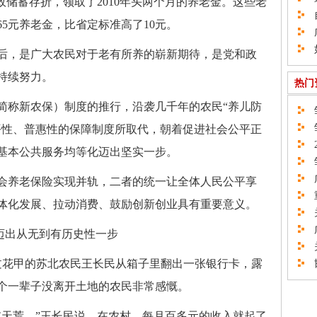
政储蓄存折，领取了2010年头两个月的养老金。这些老
自
5元养老金，比省定标准高了10元。
广
如
，是广大农民对于老有所养的崭新期待，是党和政
持续努力。
热门
称新农保）制度的推行，沿袭几千年的农民“养儿防
邹
邹
平性、普惠性的保障制度所取代，朝着促进社会公平正
2
基本公共服务均等化迈出坚实一步。
邹
广
会养老保险实现并轨，二者的统一让全体人民公平享
重
体化发展、拉动消费、鼓励创新创业具有重要意义。
关
广
迈出从无到有历史性一步
关
过花甲的苏北农民王长民从箱子里翻出一张银行卡，露
邯
个一辈子没离开土地的农民非常感慨。
天荒。”王长民说，在农村，每月百多元的收入就起了