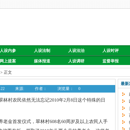
人设内参
人设法制
人设法治
人设时评
网上提案
媒体报道
人设调研
监督举报
> 正文
最新
22
来源:
作者：
浏览量：
0
最
村农民依然无法忘记2010年2月8日这个特殊的日
以
关
百
金首发仪式，翠林村608名60周岁及以上农民人手
促
速