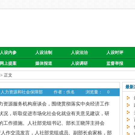
人设内参
人设法制
人设法治
人设时评
网上提案
媒体报道
人设调研
监督举报
> 正文
最新
: 人力资源和社会保障部
作者：佚名
浏览量：
0
最
力资源服务机构座谈会，围绕贯彻落实中央经济工作
以
关
状况，听取促进市场化社会化就业有关意见建议，研
百
的工作措施。人社部党组书记、部长王晓萍主持会
促
责人作交流发言，人社部党组成员、副部长俞家栋，部
速