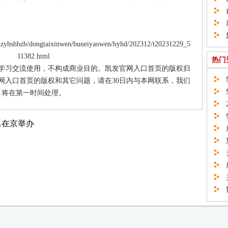
自
广
如
hshbzb/dongtaixinwen/buneiyaowen/hyhd/202312/t20231229_5
11382.html
热门
供学习交流使用，不构成商业目的。凯发官网入口首页的版权归
邹
网入口首页的版权和其它问题，请在30日内与本网联系，我们
邹
将在第一时间处理。
2
邹
出在京举办
广
重
关
广
关
邯