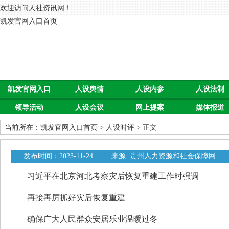
欢迎访问人社资讯网！
凯发官网入口首页
凯发官网入口
人设舆情
人设内参
人设法制
领导活动
人设会议
网上提案
媒体报道
首页
当前所在：
凯发官网入口首页
>
人设时评
> 正文
发布时间：2023-11-24
来源: 贵州人力资源和社会保障网
习近平在北京河北考察灾后恢复重建工作时强调
再接再厉抓好灾后恢复重建
确保广大人民群众安居乐业温暖过冬