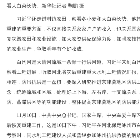
看大白菜长势。新华社记者 鞠鹏 摄
习近平还走进村边农田，察看冬小麦和大白菜长势。他指
重建的重要方面，不仅直接关系家家户户的收入，也关系国
复灾毁农田和农业设施，加大农资供应保障力度，加强农技
的农业生产，争取明年有个好收成。
白沟河是大清河流域一条骨干行洪河道。习近平来到白沟
察看工程进展，听取河北省灾后重建重大水利工程情况汇报
相连，防汛抗洪是一盘棋，要深入研究推进京津冀地区防洪
念，统筹流域和区域，处理好上下游、左右岸、干支流关系
防、蓄滞洪区等的功能建设，整体提高京津冀地区的防洪能
11月10日，中共中央总书记、国家主席、中央军委主席
后恢复重建工作。这是10日下午，习近平在河北保定涿州市
考察时，同水利工程建设人员和曾经参加涿州抗洪救援的解