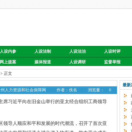
人设内参
人设法制
人设法治
人设时评
网上提案
媒体报道
人设调研
监督举报
> 正文
最新
 贵州人力资源和社会保障网
作者：佚名
浏览量：
0
最
主席习近平向在旧金山举行的亚太经合组织工商领导
以
关
百
区领导人顺应和平和发展的时代潮流，召开了首次亚
促
速