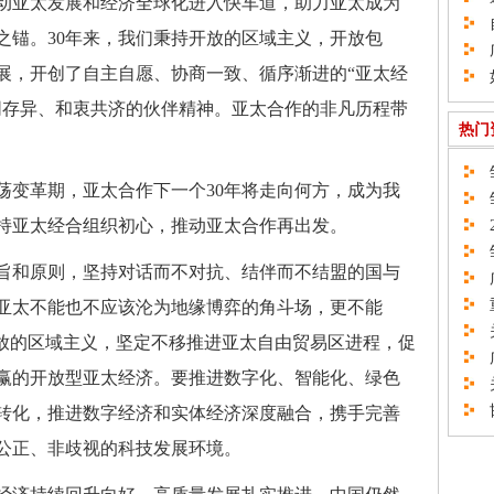
动亚太发展和经济全球化进入快车道，助力亚太成为
自
之锚。30年来，我们秉持开放的区域主义，开放包
广
展，开创了自主自愿、协商一致、循序渐进的“亚太经
如
同存异、和衷共济的伙伴精神。亚太合作的非凡历程带
热门
邹
变革期，亚太合作下一个30年将走向何方，成为我
邹
持亚太经合组织初心，推动亚太合作再出发。
2
邹
和原则，坚持对话而不对抗、结伴而不结盟的国与
广
重
亚太不能也不应该沦为地缘博弈的角斗场，更不能
关
开放的区域主义，坚定不移推进亚太自由贸易区进程，促
广
赢的开放型亚太经济。要推进数字化、智能化、绿色
关
邯
转化，推进数字经济和实体经济深度融合，携手完善
公正、非歧视的科技发展环境。