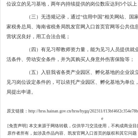
位设立的见习基地，两年内持续提供的岗位数应达到5个以上
（三）无违规记录，通过“信用中国”相关网站、国家
家税务总局、海南省税务局凯发官网入口首页官网等公共信
营状况良好，用工合法合规；
（四）有见习帮教师资力量，能为见习人员提供就业
活条件、劳动安全条件，并为其购买人身意外伤害保险等；
（五）入驻我省各类产业园区、孵化基地的企业设立
见习岗位设定条件的，可以依托产业园区、孵化基地为单位
局提出申请。
原文链接：http://hrss.hainan.gov.cn/hrss/hygq/202311/f13bf46f2c354e78b
e
[免责声明] 本文来源于网络转载，仅供学习交流使用，不构成商业
原作者所有，如涉及作品内容、凯发官网入口首页的版权和其它问题