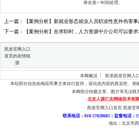
将在第一时间处理。
上一篇：【案例分析】新就业形态就业人员职业性意外伤害事故
下一篇：【案例分析】在求职时，人力资源中介公司可以要求求
凯发官网入口
首页的友情链
接
本网概况
联系凯发官网入
本站部分信息由相应民事主体自行提供，该信息内容的真实性、准
本网部分转载文章、图片等无法联
北京人源汇志网络技术有限
凯发官网入口首页
凯发官
联系电话：010-57028685；监督电话：15
地址：北京市西