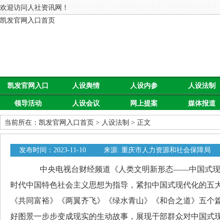
欢迎访问人社资讯网！
凯发官网入口首页
凯发官网入口
人设舆情
人设内参
人设法制
领导活动
人设会议
网上提案
媒体报道
首页
当前所在：
凯发官网入口首页
>
人设法制
> 正文
发布时间：2023-11-10
来源: 重庆市人力资源和社会保障局
中央电视台财经频道《人类文明新形态——中国式现代
时代中国特色社会主义思想为指导，紧扣中国式现代化的五
《共同富裕》《两翼齐飞》《绿水青山》《和合之道》五个
好图景一步步变成现实的生动故事，展现干部群众对中国式