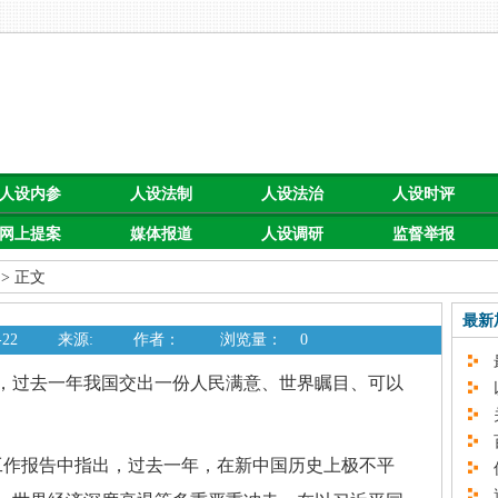
人设内参
人设法制
人设法治
人设时评
网上提案
媒体报道
人设调研
监督举报
> 正文
最新
22
来源:
作者：
浏览量：
0
最
过去一年我国交出一份人民满意、世界瞩目、可以
以
关
百
作报告中指出，过去一年，在新中国历史上极不平
促
速