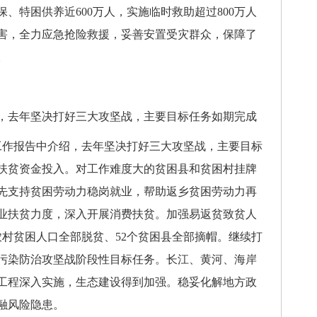
、特困供养近600万人，实施临时救助超过800万人
害，全力应急抢险救援，妥善安置受灾群众，保障了
。
去年坚决打好三大攻坚战，主要目标任务如期完成
作报告中介绍，去年坚决打好三大攻坚战，主要目标
扶贫资金投入。对工作难度大的贫困县和贫困村挂牌
先支持贫困劳动力稳岗就业，帮助返乡贫困劳动力再
业扶贫力度，深入开展消费扶贫。加强易返贫致贫人
农村贫困人口全部脱贫、52个贫困县全部摘帽。继续打
污染防治攻坚战阶段性目标任务。长江、黄河、海岸
工程深入实施，生态建设得到加强。稳妥化解地方政
融风险隐患。