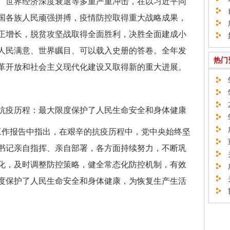
、世界经济深度衰退等多重严重冲击，在以习近平同
自
国各族人民顽强拼搏，疫情防控取得重大战略成果，
广
正增长，脱贫攻坚战取得全面胜利，决胜全面建成小
如
人民满意、世界瞩目、可以载入史册的答卷。全年发
热门
革开放和社会主义现代化建设又取得新的重大进展。
邹
邹
2
疫历程：最大限度保护了人民生命安全和身体健康
邹
广
作报告中指出，在艰辛的抗疫历程中，党中央始终坚
重
书记亲自指挥、亲自部署，各方面持续努力，不断巩
关
化，及时调整防控策略，健全常态化防控机制，有效
广
关
度保护了人民生命安全和身体健康，为恢复生产生活
邯