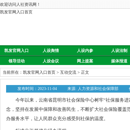
欢迎访问人社资讯网！
凯发官网入口首页
凯发官网入口
人设舆情
人设内参
人设法制
领导活动
人设会议
网上提案
媒体报道
首页
当前所在：
凯发官网入口首页
>
互动交流
> 正文
发布时间：2023-11-04
来源: 人力资源和社会保障部
今年以来，云南省昆明市社会保险中心树牢“社保服务进家
念，坚持在发展中保障和改善民生，不断扩大社会保险覆盖
办服务水平，让人民群众充分感受到社保的温度。