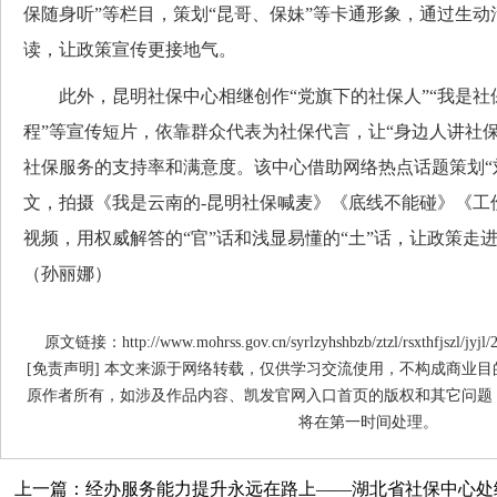
保随身听”等栏目，策划“昆哥、保妹”等卡通形象，通过生
读，让政策宣传更接地气。
此外，昆明社保中心相继创作“党旗下的社保人”“我是社保
程”等宣传短片，依靠群众代表为社保代言，让“身边人讲社
社保服务的支持率和满意度。该中心借助网络热点话题策划“
文，拍摄《我是云南的-昆明社保喊麦》《底线不能碰》《工
视频，用权威解答的“官”话和浅显易懂的“土”话，让政策走
（孙丽娜）
原文链接：http://www.mohrss.gov.cn/syrlzyhshbzb/ztzl/rsxthfjszl/jyjl/
[免责声明] 本文来源于网络转载，仅供学习交流使用，不构成商业
原作者所有，如涉及作品内容、凯发官网入口首页的版权和其它问题
将在第一时间处理。
上一篇：经办服务能力提升永远在路上——湖北省社保中心处级