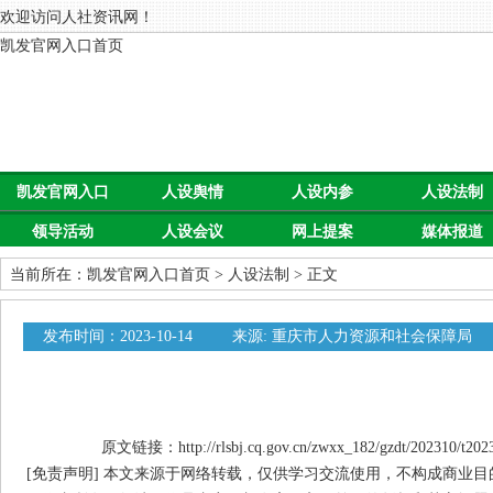
欢迎访问人社资讯网！
凯发官网入口首页
凯发官网入口
人设舆情
人设内参
人设法制
领导活动
人设会议
网上提案
媒体报道
首页
当前所在：
凯发官网入口首页
>
人设法制
> 正文
发布时间：2023-10-14
来源: 重庆市人力资源和社会保障局
原文链接：http://rlsbj.cq.gov.cn/zwxx_182/gzdt/202310/t202
[免责声明] 本文来源于网络转载，仅供学习交流使用，不构成商业